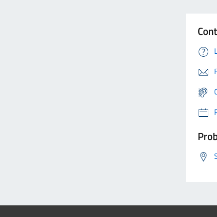
Cont
Prob