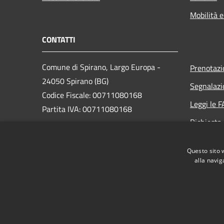
Mobilità e
CONTATTI
Comune di Spirano, Largo Europa -
Prenotaz
24050 Spirano (BG)
Segnalazi
Codice Fiscale: 00711080168
Leggi le 
Partita IVA: 00711080168
Richiesta
PEC: posta@pec.comune.spirano.bg.it
Questo sito 
Centralino Unico: 035 4879911
alla navig
RSS
Accessibilità
Privacy
Cookie
Mappa de