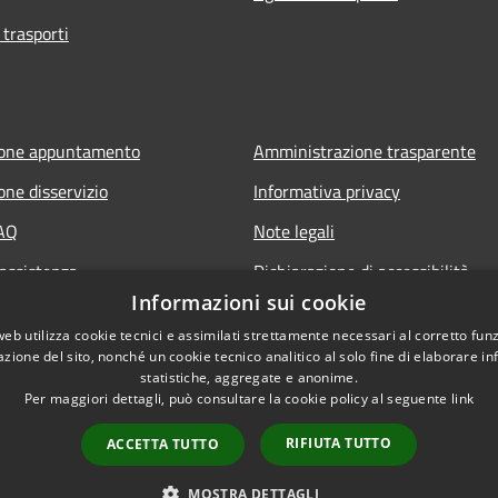
 trasporti
ione appuntamento
Amministrazione trasparente
one disservizio
Informativa privacy
FAQ
Note legali
 assistenza
Dichiarazione di accessibilità
Informazioni sui cookie
Obiettivi di accessibilità
web utilizza cookie tecnici e assimilati strettamente necessari al corretto fu
Whistleblowing
azione del sito, nonché un cookie tecnico analitico al solo fine di elaborare i
statistiche, aggregate e anonime.
Per maggiori dettagli, può consultare la cookie policy al seguente
link
RIFIUTA TUTTO
ACCETTA TUTTO
l sito
Copyright © 2026 • Comune d
MOSTRA DETTAGLI