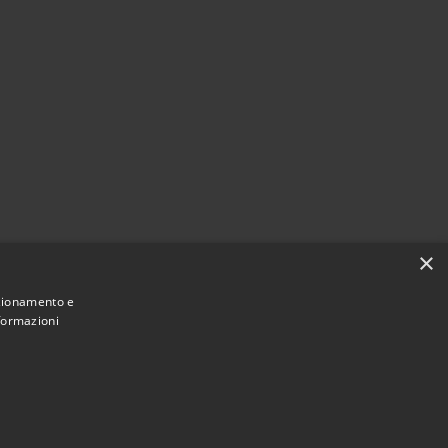
×
nzionamento e
nformazioni
Municipium
Accesso redazione
i Spirano • Powered by
•