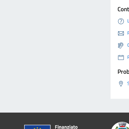
Cont
Prob