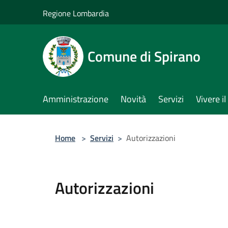
Salta al contenuto principale
Regione Lombardia
Comune di Spirano
Amministrazione
Novità
Servizi
Vivere 
Home
>
Servizi
>
Autorizzazioni
Autorizzazioni