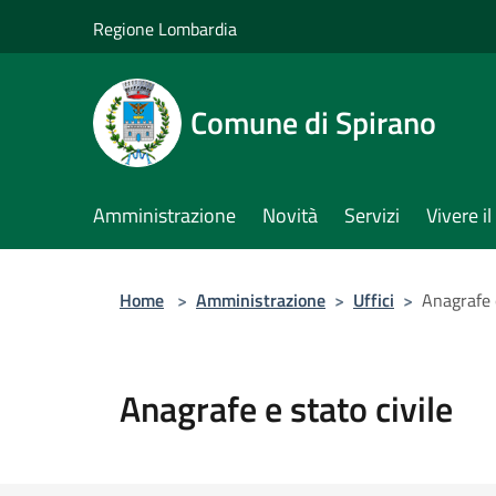
Salta al contenuto principale
Regione Lombardia
Comune di Spirano
Amministrazione
Novità
Servizi
Vivere 
Home
>
Amministrazione
>
Uffici
>
Anagrafe e
Anagrafe e stato civile