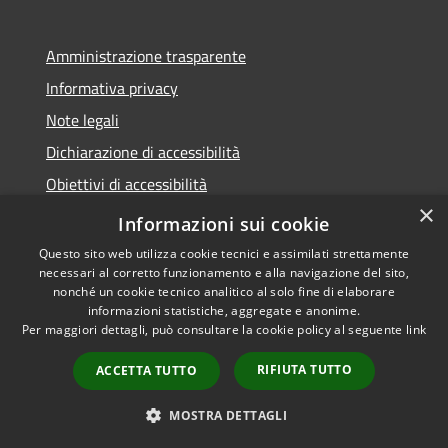
Amministrazione trasparente
Informativa privacy
Note legali
Dichiarazione di accessibilità
Obiettivi di accessibilità
×
Whistleblowing
Informazioni sui cookie
Questo sito web utilizza cookie tecnici e assimilati strettamente
necessari al corretto funzionamento e alla navigazione del sito,
nonché un cookie tecnico analitico al solo fine di elaborare
informazioni statistiche, aggregate e anonime.
RSS
Copyright © 2026 • Comune di
Per maggiori dettagli, può consultare la cookie policy al seguente
link
Accessibilità
Spirano • Powered by
Privacy
Municipium
Accesso
•
RIFIUTA TUTTO
ACCETTA TUTTO
Cookie
redazione
Mappa del sito
MOSTRA DETTAGLI