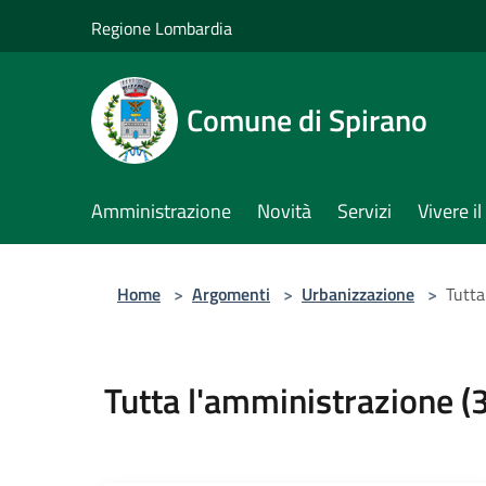
Salta al contenuto principale
Regione Lombardia
Comune di Spirano
Amministrazione
Novità
Servizi
Vivere 
Home
>
Argomenti
>
Urbanizzazione
>
Tutta
Tutta l'amministrazione (3