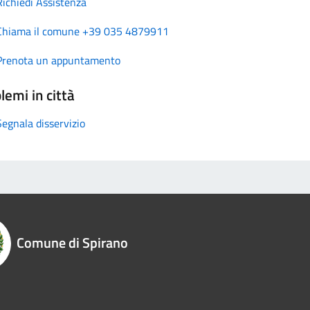
Richiedi Assistenza
Chiama il comune +39 035 4879911
Prenota un appuntamento
lemi in città
Segnala disservizio
Comune di Spirano