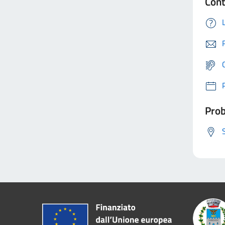
Cont
Prob