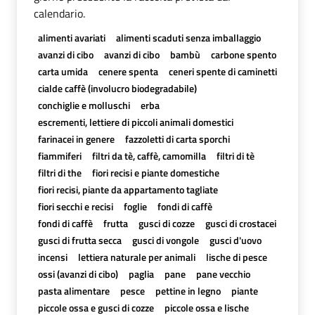
calendario.
alimenti avariati
alimenti scaduti senza imballaggio
avanzi di cibo
avanzi di cibo
bambù
carbone spento
carta umida
cenere spenta
ceneri spente di caminetti
cialde caffè (involucro biodegradabile)
conchiglie e molluschi
erba
escrementi, lettiere di piccoli animali domestici
farinacei in genere
fazzoletti di carta sporchi
fiammiferi
filtri da tè, caffè, camomilla
filtri di tè
filtri di the
fiori recisi e piante domestiche
fiori recisi, piante da appartamento tagliate
fiori secchi e recisi
foglie
fondi di caffè
fondi di caffè
frutta
gusci di cozze
gusci di crostacei
gusci di frutta secca
gusci di vongole
gusci d'uovo
incensi
lettiera naturale per animali
lische di pesce
ossi (avanzi di cibo)
paglia
pane
pane vecchio
pasta alimentare
pesce
pettine in legno
piante
piccole ossa e gusci di cozze
piccole ossa e lische