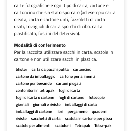
carte fotografiche e ogni tipo di carta, cartone e
cartoncino che sia stato sporcato (ad esempio carta
oleata, carta e cartone unti, fazzoletti di carta
usati, tovaglioli di carta sporchi di cibo, carta
plastificata, fustini del detersivo).
Modalità di conferimento
Per la raccolta utilizzare sacchi in carta, scatole in
cartone e non utilizzare sacchi in plastica.
blister
carta da pacchi pulita
cartoncino
cartone da imballaggio
cartone per alimenti
cartone per bevande
cartoni piegati
contenitori in tetrapak
fogli di carta
fogli di carta o cartone
fogli di cartone
fotocopie
giornali
giornali e riviste
imballaggi di carta
imballaggi di cartone
libri
pergamene
quaderni
riviste
sacchetti di carta
scatola in cartone per pizza
scatole per alimenti
scatoloni
Tetrapak
Tetra-pak