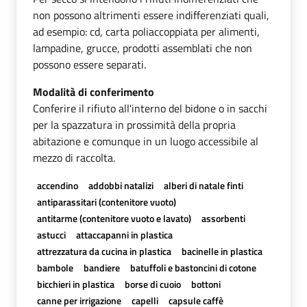
non possono altrimenti essere indifferenziati quali,
ad esempio: cd, carta poliaccoppiata per alimenti,
lampadine, grucce, prodotti assemblati che non
possono essere separati.
Modalità di conferimento
Conferire il rifiuto all'interno del bidone o in sacchi
per la spazzatura in prossimità della propria
abitazione e comunque in un luogo accessibile al
mezzo di raccolta.
accendino
addobbi natalizi
alberi di natale finti
antiparassitari (contenitore vuoto)
antitarme (contenitore vuoto e lavato)
assorbenti
astucci
attaccapanni in plastica
attrezzatura da cucina in plastica
bacinelle in plastica
bambole
bandiere
batuffoli e bastoncini di cotone
bicchieri in plastica
borse di cuoio
bottoni
canne per irrigazione
capelli
capsule caffè