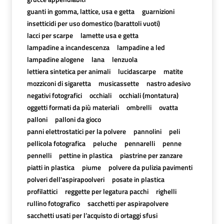
guanti in gomma, lattice, usa e getta
guarnizioni
insetticidi per uso domestico (barattoli vuoti)
lacci per scarpe
lamette usa e getta
lampadine a incandescenza
lampadine a led
lampadine alogene
lana
lenzuola
lettiera sintetica per animali
lucidascarpe
matite
mozziconi di sigaretta
musicassette
nastro adesivo
negativi fotografici
occhiali
occhiali (montatura)
oggetti formati da più materiali
ombrelli
ovatta
palloni
palloni da gioco
panni elettrostatici per la polvere
pannolini
peli
pellicola fotografica
peluche
pennarelli
penne
pennelli
pettine in plastica
piastrine per zanzare
piatti in plastica
piume
polvere da pulizia pavimenti
polveri dell'aspirapoolveri
posate in plastica
profilattici
reggette per legatura pacchi
righelli
rullino fotografico
sacchetti per aspirapolvere
sacchetti usati per l’acquisto di ortaggi sfusi