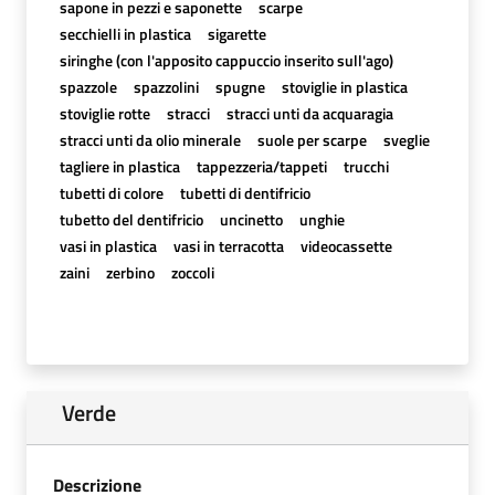
sapone in pezzi e saponette
scarpe
secchielli in plastica
sigarette
siringhe (con l'apposito cappuccio inserito sull'ago)
spazzole
spazzolini
spugne
stoviglie in plastica
stoviglie rotte
stracci
stracci unti da acquaragia
stracci unti da olio minerale
suole per scarpe
sveglie
tagliere in plastica
tappezzeria/tappeti
trucchi
tubetti di colore
tubetti di dentifricio
tubetto del dentifricio
uncinetto
unghie
vasi in plastica
vasi in terracotta
videocassette
zaini
zerbino
zoccoli
Verde
Descrizione