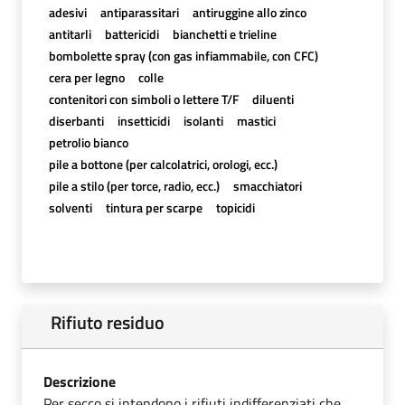
adesivi
antiparassitari
antiruggine allo zinco
antitarli
battericidi
bianchetti e trieline
bombolette spray (con gas infiammabile, con CFC)
cera per legno
colle
contenitori con simboli o lettere T/F
diluenti
diserbanti
insetticidi
isolanti
mastici
petrolio bianco
pile a bottone (per calcolatrici, orologi, ecc.)
pile a stilo (per torce, radio, ecc.)
smacchiatori
solventi
tintura per scarpe
topicidi
Rifiuto residuo
Descrizione
Per secco si intendono i rifiuti indifferenziati che