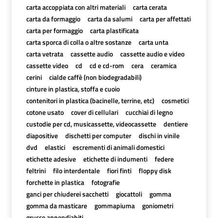
carta accoppiata con altri materiali
carta cerata
carta da formaggio
carta da salumi
carta per affettati
carta per formaggio
carta plastificata
carta sporca di colla o altre sostanze
carta unta
carta vetrata
cassette audio
cassette audio e video
cassette video
cd
cd e cd-rom
cera
ceramica
cerini
cialde caffè (non biodegradabili)
cinture in plastica, stoffa e cuoio
contenitori in plastica (bacinelle, terrine, etc)
cosmetici
cotone usato
cover di cellulari
cucchiai di legno
custodie per cd, musicassette, videocassette
dentiere
diapositive
dischetti per computer
dischi in vinile
dvd
elastici
escrementi di animali domestici
etichette adesive
etichette di indumenti
federe
feltrini
filo interdentale
fiori finti
floppy disk
forchette in plastica
fotografie
ganci per chiuderei sacchetti
giocattoli
gomma
gomma da masticare
gommapiuma
goniometri
grucce appendiabiti