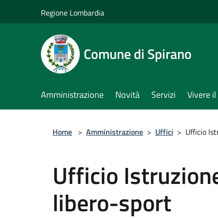
Salta al contenuto principale
Regione Lombardia
Comune di Spirano
Amministrazione
Novità
Servizi
Vivere 
Home
>
Amministrazione
>
Uffici
>
Ufficio I
Ufficio Istruzio
libero-sport