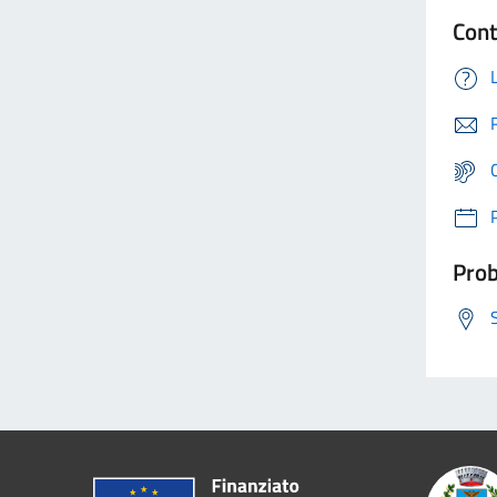
Cont
Prob