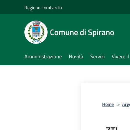
Salta al contenuto principale
Regione Lombardia
Comune di Spirano
Amministrazione
Novità
Servizi
Vivere 
Home
>
Arg