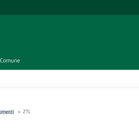
il Comune
omenti
>
ZTL