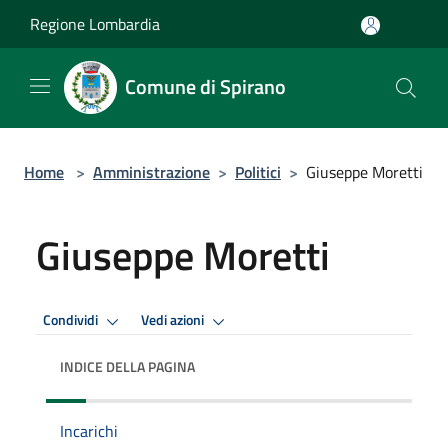
Salta al contenuto principale
Regione Lombardia
Comune di Spirano
Home
>
Amministrazione
>
Politici
>
Giuseppe Moretti
Giuseppe Moretti
Condividi
Vedi azioni
INDICE DELLA PAGINA
Incarichi