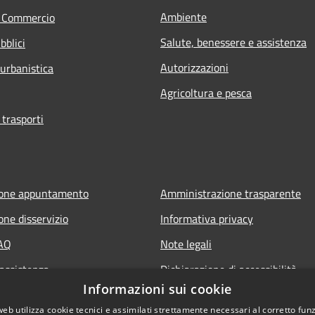
Ambiente
e Commercio
Salute, benessere e assistenza
bblici
Autorizzazioni
 urbanistica
Agricoltura e pesca
 trasporti
ione appuntamento
Amministrazione trasparente
one disservizio
Informativa privacy
FAQ
Note legali
 assistenza
Dichiarazione di accessibilità
Informazioni sui cookie
Obiettivi di accessibilità
web utilizza cookie tecnici e assimilati strettamente necessari al corretto fu