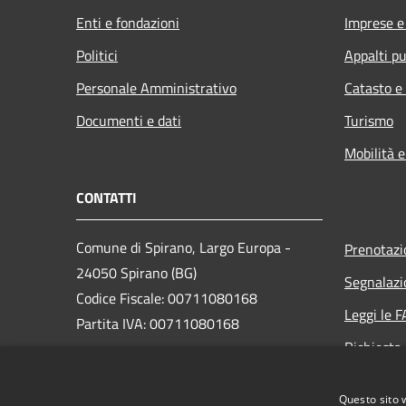
Enti e fondazioni
Imprese 
Politici
Appalti pu
Personale Amministrativo
Catasto e
Documenti e dati
Turismo
Mobilità e
CONTATTI
Comune di Spirano, Largo Europa -
Prenotaz
24050 Spirano (BG)
Segnalazi
Codice Fiscale: 00711080168
Leggi le 
Partita IVA: 00711080168
Richiesta
PEC: posta@pec.comune.spirano.bg.it
Questo sito 