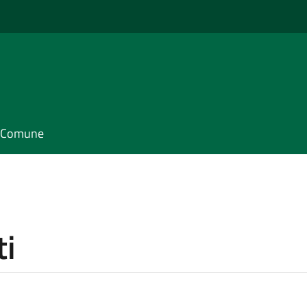
il Comune
ti