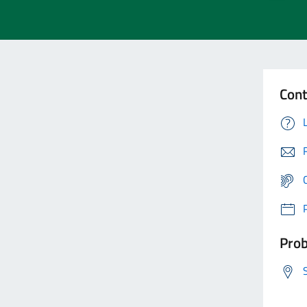
Cont
Prob