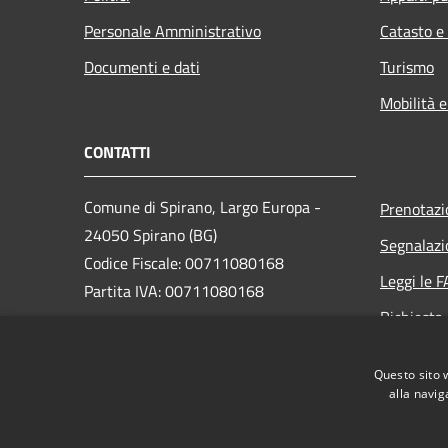
Personale Amministrativo
Catasto e
Documenti e dati
Turismo
Mobilità e
CONTATTI
Comune di Spirano, Largo Europa -
Prenotaz
24050 Spirano (BG)
Segnalazi
Codice Fiscale: 00711080168
Leggi le 
Partita IVA: 00711080168
Richiesta
PEC: posta@pec.comune.spirano.bg.it
Questo sito 
Centralino Unico: 035 4879911
alla navig