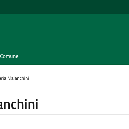
il Comune
aria Malanchini
anchini