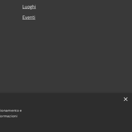
Luoghi
Eventi
×
nzionamento e
nformazioni