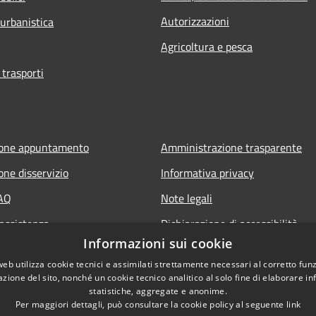
Autorizzazioni
 urbanistica
Agricoltura e pesca
 trasporti
ione appuntamento
Amministrazione trasparente
one disservizio
Informativa privacy
FAQ
Note legali
 assistenza
Dichiarazione di accessibilità
Informazioni sui cookie
Obiettivi di accessibilità
web utilizza cookie tecnici e assimilati strettamente necessari al corretto fu
Whistleblowing
azione del sito, nonché un cookie tecnico analitico al solo fine di elaborare i
statistiche, aggregate e anonime.
Per maggiori dettagli, può consultare la cookie policy al seguente
link