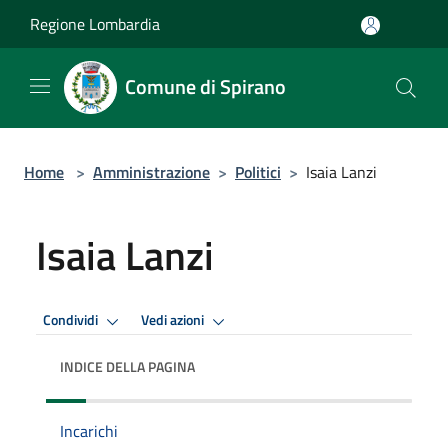
Salta al contenuto principale
Regione Lombardia
Comune di Spirano
Home
>
Amministrazione
>
Politici
>
Isaia Lanzi
Isaia Lanzi
Condividi
Vedi azioni
INDICE DELLA PAGINA
Incarichi