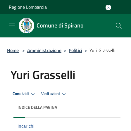
Salta al contenuto principale
Regione Lombardia
Comune di Spirano
Home
>
Amministrazione
>
Politici
>
Yuri Grasselli
Yuri Grasselli
Condividi
Vedi azioni
INDICE DELLA PAGINA
Incarichi