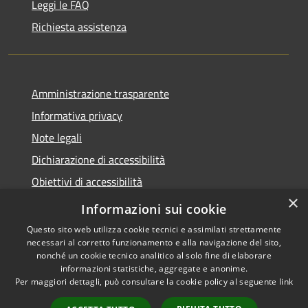
Leggi le FAQ
Richiesta assistenza
Amministrazione trasparente
Informativa privacy
Note legali
Dichiarazione di accessibilità
Obiettivi di accessibilità
×
Whistleblowing
Informazioni sui cookie
Questo sito web utilizza cookie tecnici e assimilati strettamente
necessari al corretto funzionamento e alla navigazione del sito,
nonché un cookie tecnico analitico al solo fine di elaborare
informazioni statistiche, aggregate e anonime.
RSS
Copyright © 2026 • Comune di
Per maggiori dettagli, può consultare la cookie policy al seguente
link
Accessibilità
Spirano • Powered by
Privacy
Municipium
Accesso
•