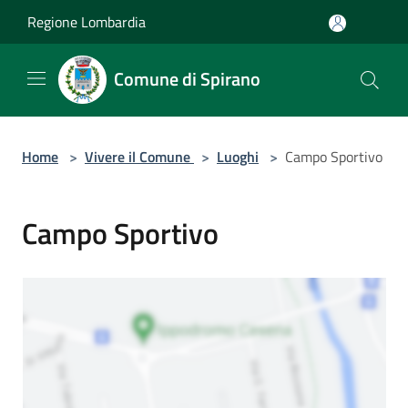
Salta al contenuto principale
Regione Lombardia
Comune di Spirano
Home
>
Vivere il Comune
>
Luoghi
>
Campo Sportivo
Campo Sportivo