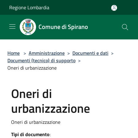
Salta al contenuto principale
Regione Lombardia
Comune di Spirano
Home
>
Amministrazione
>
Documenti e dati
>
Documenti (tecnico) di supporto
>
Oneri di urbanizzazione
Oneri di
urbanizzazione
Oneri di urbanizzazione
Tipi di documento
: