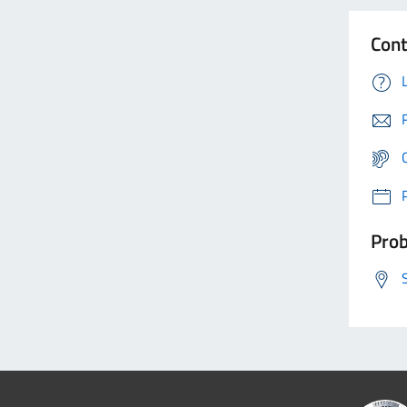
Cont
Prob