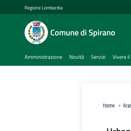
Salta al contenuto principale
Regione Lombardia
Comune di Spirano
Amministrazione
Novità
Servizi
Vivere 
Home
>
Arg